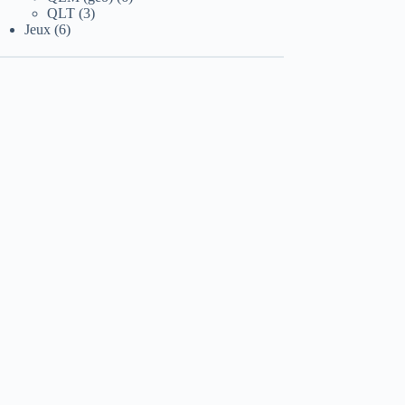
3
produits
QLT
3
6
produits
Jeux
6
produits