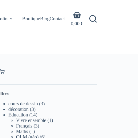
Panier
olio
Boutique
Blog
Contact
d’achat
0,00
€
ltres
3
cours de dessin
3
3
produits
décoration
3
produits
14
Education
14
produits
1
Vivre ensemble
1
3
produit
Français
3
1
produits
Maths
1
produit
6
QLM (géo)
6