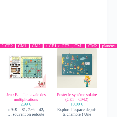
1
M2
CE2
CM1
CM2
mutliplications
CE1
CE2
CM1
CM2
planètes
Jeu : Bataille navale des
Poster le système solaire
multiplications
(CE1 – CM2)
2,99
€
10,00
€
« 9×9 = 81, 7×6 = 42,
Explore l’espace depuis
… souvent on redoute
ta chambre ! Une