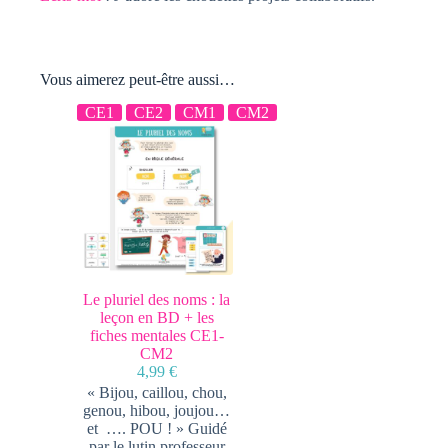
Vous aimerez peut-être aussi…
CE1
CE2
CM1
CM2
Le pluriel des noms : la
leçon en BD + les
fiches mentales CE1-
CM2
4,99
€
« Bijou, caillou, chou,
genou, hibou, joujou…
et …. POU ! » Guidé
par le lutin professeur