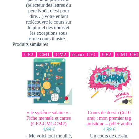
(relecteur des lettres du
père Noël, c’est pour
dire…) votre enfant
redécouvre le cours sur
le pluriel des noms et
les exceptions sous
forme cours illustré…
Produits similaires
CE2
CM1
CM2
espace
CE1
CE2
CM1
CE
C
« le système solaire » :
Cours de dessin (6-10
Fiche mentale et cartes
ans) : mon premier tag
(CE2-CM1-CM2)
artistique – pdf + audio
4,99
€
4,99
€
« Me voici tout mouillé,
Un cours de dessin,