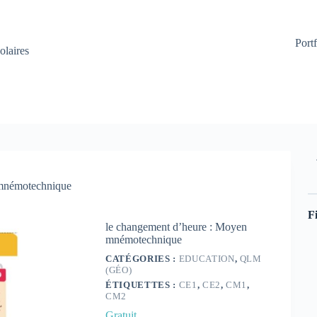
Portf
olaires
 mnémotechnique
Fi
le changement d’heure : Moyen
mnémotechnique
CATÉGORIES :
EDUCATION
,
QLM
(GÉO)
ÉTIQUETTES :
CE1
,
CE2
,
CM1
,
CM2
Gratuit