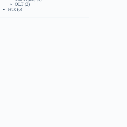
3
produits
QLT
3
6
produits
Jeux
6
produits