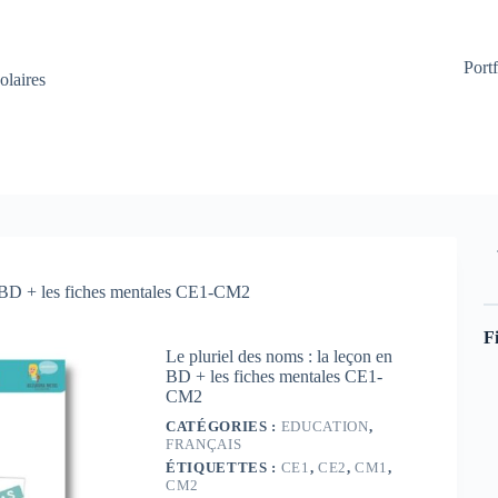
Portf
olaires
en BD + les fiches mentales CE1-CM2
Fi
Le pluriel des noms : la leçon en
BD + les fiches mentales CE1-
CM2
CATÉGORIES :
EDUCATION
,
FRANÇAIS
ÉTIQUETTES :
CE1
,
CE2
,
CM1
,
CM2