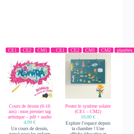
CE1
CE2
CM1
CM2
CE1
CE2
CM1
CM2
planètes
Cours de dessin (6-10
Poster le système solaire
ans) : mon premier tag
(CE1 – CM2)
artistique – pdf + audio
10,00
€
4,99
€
Explore l’espace depuis
Un cours de dessin,
ta chambre ! Une
pensé pour les enfants
affiche éducative et