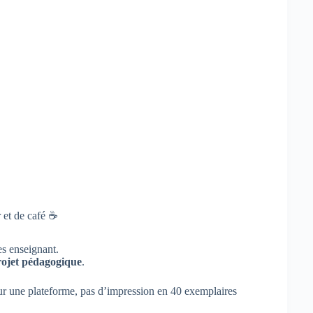
r et de café ☕
es enseignant.
rojet pédagogique
.
 sur une plateforme, pas d’impression en 40 exemplaires