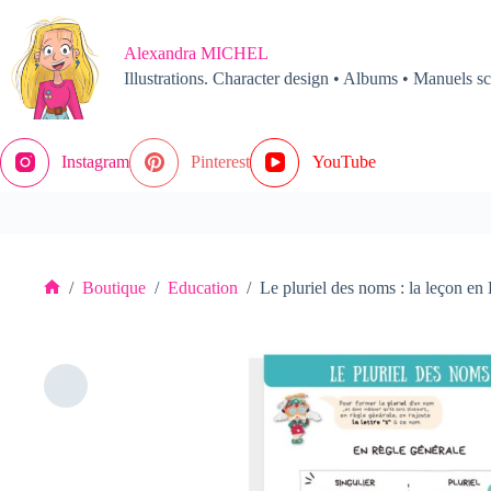
Passer
au
contenu
Alexandra MICHEL
Illustrations. Character design • Albums • Manuels sc
Instagram
Pinterest
YouTube
/
Boutique
/
Education
/
Le pluriel des noms : la leçon 
Accueil