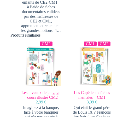
enfants de CE2-CM1 ,
à l’aide de fiches
documentaires validées
par des maîtresses de
CE2 et CM1,
apprennent et retiennent
les grandes notions. 4…
Produits similaires
CM2
CM1
CM2
Les niveaux de langage
Les Capétiens : fiches
– cours illustré CM2
mentales – CM1
2,99
€
3,99
€
Imaginez à la banque,
Qui était le grand père
face à votre banquier
de Louis IX ? François
qui n’a pas apprécié
1er était-il un Capétien