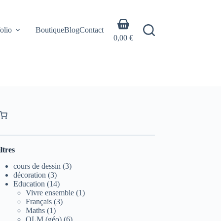
Panier
olio
Boutique
Blog
Contact
d’achat
0,00
€
ltres
3
cours de dessin
3
3
produits
décoration
3
produits
14
Education
14
produits
1
Vivre ensemble
1
3
produit
Français
3
1
produits
Maths
1
produit
6
QLM (géo)
6