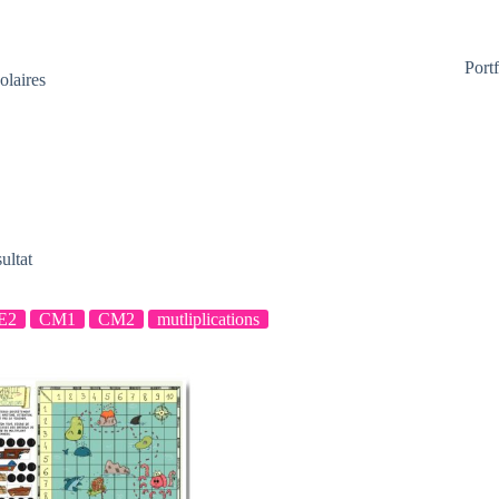
Portf
olaires
sultat
E2
CM1
CM2
mutliplications