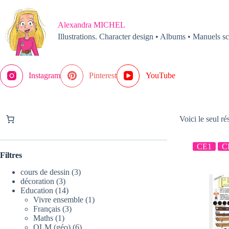
Passer
au
contenu
Alexandra MICHEL
Illustrations. Character design • Albums • Manuels sc
Instagram
Pinterest
YouTube
Voici le seul ré
CE1
C
Filtres
3
cours de dessin
3
3
produits
décoration
3
produits
14
Education
14
produits
1
Vivre ensemble
1
3
produit
Français
3
1
produits
Maths
1
produit
6
QLM (géo)
6