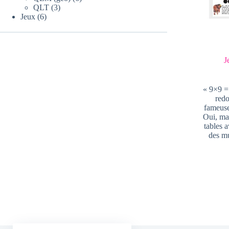
3
produits
QLT
3
6
produits
Jeux
6
produits
J
« 9×9 =
redo
fameuse
Oui, mai
tables a
des mu