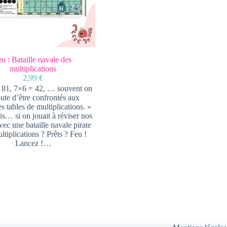
eu : Bataille navale des
multiplications
2,99
€
 81, 7×6 = 42, … souvent on
ute d’être confrontés aux
s tables de multiplications. »
s… si on jouait à réviser nos
vec une bataille navale pirate
ltiplications ? Prêts ? Feu !
Lancez !…