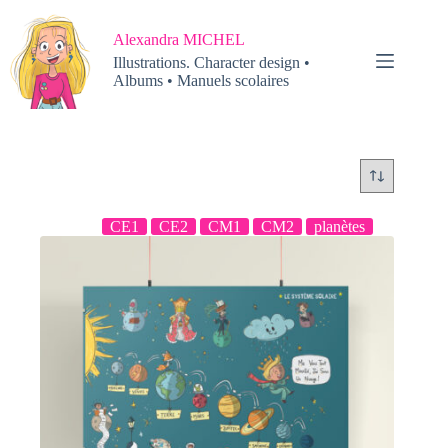
Passer
au
Alexandra MICHEL
contenu
Illustrations. Character design •
Albums • Manuels scolaires
CE1
CE2
CM1
CM2
planètes