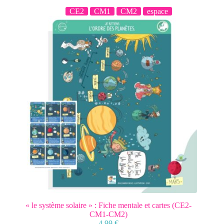
CE2
CM1
CM2
espace
« le système solaire » : Fiche mentale et cartes (CE2-
CM1-CM2)
4,99
€