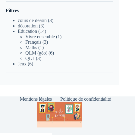
Filtres
3
cours de dessin
3
3
produits
décoration
3
produits
14
Education
14
produits
1
Vivre ensemble
1
3
produit
Français
3
1
produits
Maths
1
produit
6
QLM (géo)
6
3
produits
QLT
3
6
produits
Jeux
6
produits
Mentions légales
Politique de confidentialité