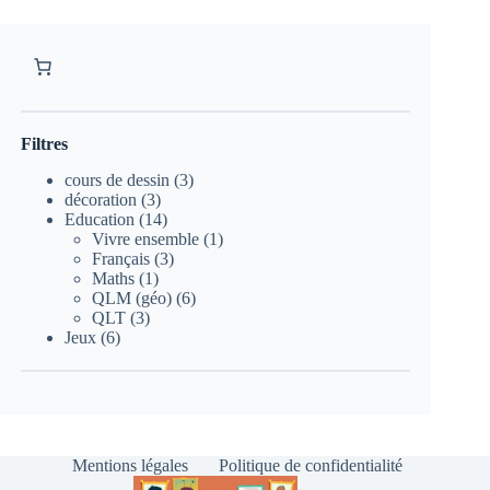
Filtres
3
cours de dessin
3
3
produits
décoration
3
produits
14
Education
14
produits
1
Vivre ensemble
1
3
produit
Français
3
1
produits
Maths
1
produit
6
QLM (géo)
6
3
produits
QLT
3
6
produits
Jeux
6
produits
Mentions légales
Politique de confidentialité