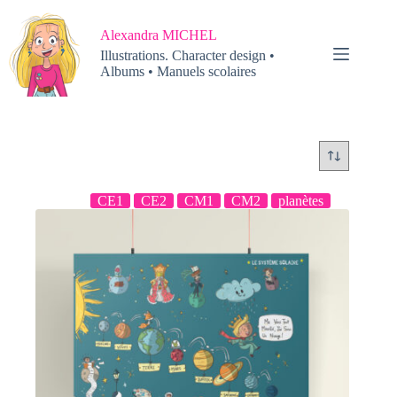
Passer
au
Alexandra MICHEL
contenu
Illustrations. Character design •
Albums • Manuels scolaires
CE1
CE2
CM1
CM2
planètes