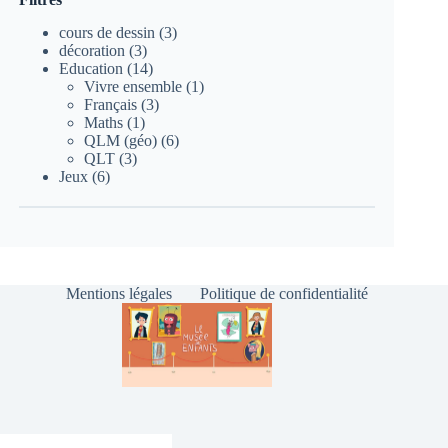
3
cours de dessin
3
3
produits
décoration
3
produits
14
Education
14
produits
1
Vivre ensemble
1
3
produit
Français
3
1
produits
Maths
1
produit
6
QLM (géo)
6
3
produits
QLT
3
6
produits
Jeux
6
produits
Mentions légales
Politique de confidentialité