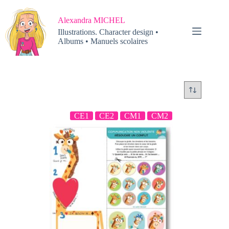
Passer
au
Alexandra MICHEL
contenu
Illustrations. Character design •
Albums • Manuels scolaires
CE1
CE2
CM1
CM2