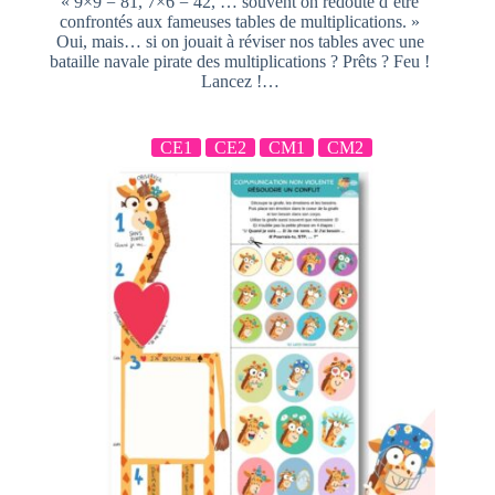
« 9×9 = 81, 7×6 = 42, … souvent on redoute d’être
confrontés aux fameuses tables de multiplications. »
Oui, mais… si on jouait à réviser nos tables avec une
bataille navale pirate des multiplications ? Prêts ? Feu !
Lancez !…
CE1
CE2
CM1
CM2