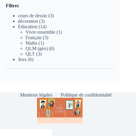
Filtres
3
cours de dessin
3
3
produits
décoration
3
produits
14
Education
14
produits
1
Vivre ensemble
1
3
produit
Français
3
1
produits
Maths
1
produit
6
QLM (géo)
6
3
produits
QLT
3
6
produits
Jeux
6
produits
Mentions légales
Politique de confidentialité