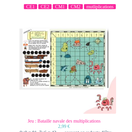
CE1
CE2
CM1
CM2
mutliplications
Jeu : Bataille navale des multiplications
2,99
€