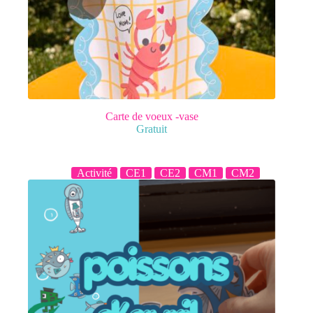
Carte de voeux -vase
Gratuit
Activité
CE1
CE2
CM1
CM2