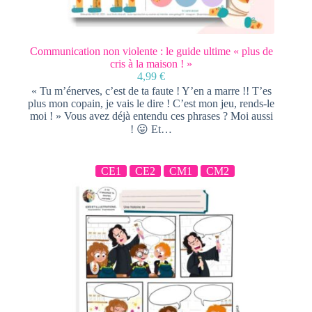
Communication non violente : le guide ultime « plus de
cris à la maison ! »
4,99
€
« Tu m’énerves, c’est de ta faute ! Y’en a marre !! T’es
plus mon copain, je vais le dire ! C’est mon jeu, rends-le
moi ! » Vous avez déjà entendu ces phrases ? Moi aussi
! 😛 Et…
CE1
CE2
CM1
CM2