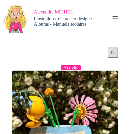
Passer
au
Alexandra MICHEL
contenu
Illustrations. Character design •
Albums • Manuels scolaires
Activité