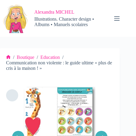
Passer
au
Alexandra MICHEL
contenu
Illustrations. Character design •
Albums • Manuels scolaires
/
Boutique
/
Education
/
Accueil
Communication non violente : le guide ultime « plus de
cris à la maison ! »