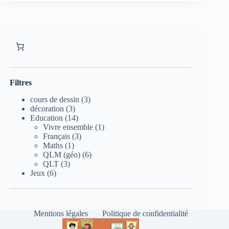
Filtres
3
cours de dessin
3
3
produits
décoration
3
produits
14
Education
14
produits
1
Vivre ensemble
1
3
produit
Français
3
1
produits
Maths
1
produit
6
QLM (géo)
6
3
produits
QLT
3
6
produits
Jeux
6
produits
Mentions légales
Politique de confidentialité