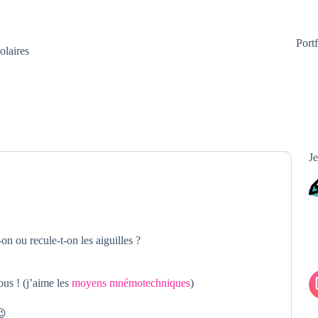
Portf
olaires
Je
n ou recule-t-on les aiguilles ?
us ! (j’aime les
moyens mnémotechniques
)
😉