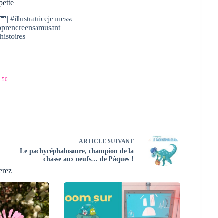
pette
| #illustratricejeunesse
#apprendreensamusant
histoires
 50
ARTICLE
SUIVANT
Le pachycéphalosaure, champion de la
chasse aux oeufs… de Pâques !
erez