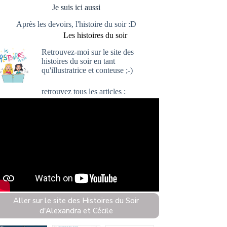
Je suis ici aussi
Après les devoirs, l'histoire du soir :D
Les histoires du soir
Retrouvez-moi sur le site
des
histoires du soir
en tant
qu'illustratrice et conteuse ;-)
retrouvez
tous les articles :
Aller sur le site des Histoires du Soir
d'Alexandra et Cécile