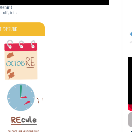
tenir !
pdf, ici :