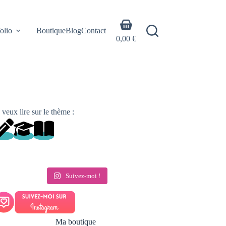
Panier
olio
Boutique
Blog
Contact
d’achat
0,00
€
 veux lire sur le thème :
Suivez-moi !
Ma boutique