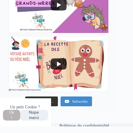
Charger plus…
Subscribe
Un petit Cookie ?
Ok
Nope
!
merci
Mentions légales
Politique de confidentialité