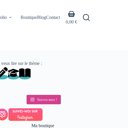
Panier
olio
Boutique
Blog
Contact
d’achat
0,00
€
 veux lire sur le thème :
Suivez-moi !
Ma boutique