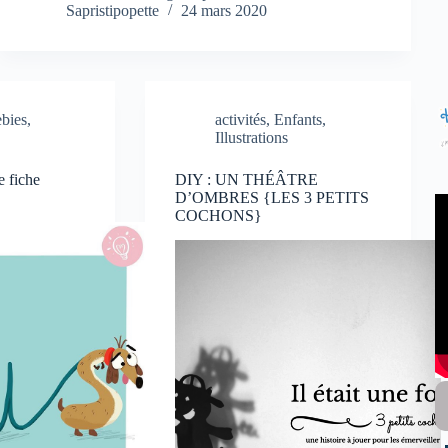
Sapristipopette
24 mars 2020
ebies
,
activités
,
Enfants
,
Illustrations
e fiche
DIY : UN THÉÂTRE
D’OMBRES {LES 3 PETITS
COCHONS}