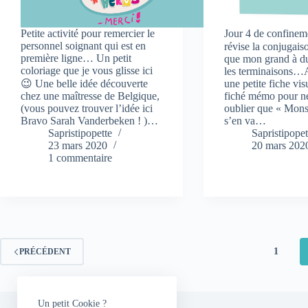
Petite activité pour remercier le
Jour 4 de confin
personnel soignant qui est en
révise la conjugais
première ligne… Un petit
que mon grand à d
coloriage que je vous glisse ici
les terminaisons…Al
😉 Une belle idée découverte
une petite fiche vis
chez une maîtresse de Belgique,
fiché mémo pour ne
(vous pouvez trouver l’idée ici
oublier que « Mon
Bravo Sarah Vanderbeken ! )…
s’en va…
Sapristipopette
Sapristipopet
23 mars 2020
20 mars 202
1 commentaire
1
PRÉCÉDENT
Un petit Cookie ?