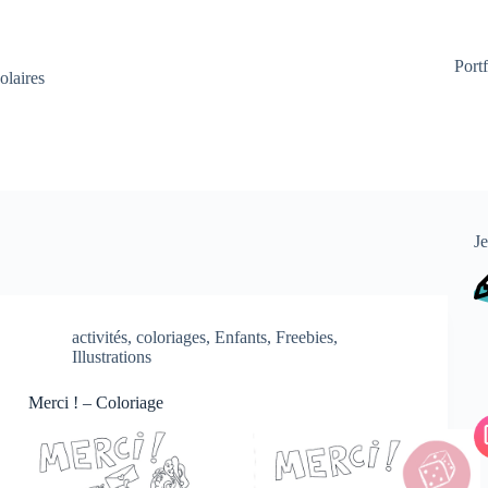
Portf
olaires
Je
activités
,
coloriages
,
Enfants
,
Freebies
,
Illustrations
Merci ! – Coloriage