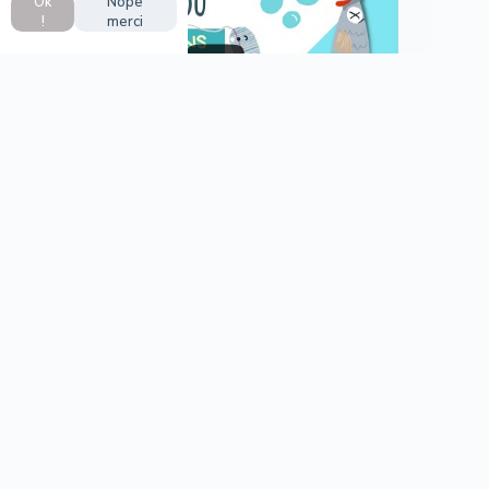
Ok
Nope
!
merci