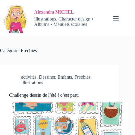
Passer
au
Alexandra MICHEL
contenu
Illustrations. Character design •
Albums • Manuels scolaires
Catégorie
Freebies
activités
,
Dessiner
,
Enfants
,
Freebies
,
Illustrations
Challenge dessin de l’été ! c’est parti