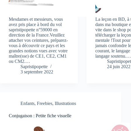
Mesdames et messieurs, vous
La leçon en BD, à 
avez pris place à bord du vol
dans ma boutique 
sapristipopette n°59000 en
vite dans le shop p
direction de la France.Veuillez
télécharger la leçon
attacher vos ceintures, préparez-
mentale !Tout pour
vous à découvrir ce pays et les
jamais confondre l
grandes notions vues avec votre
courant, le langage 
maître(sse) de CE1, CE2, CM1
langage soutenu.
ou CM2.…
Sapristipopet
Sapristipopette
24 juin 2022
3 septembre 2022
Enfants
,
Freebies
,
Illustrations
Conjugaison : Petite fiche visuelle