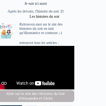
Je suis ici aussi
Après les devoirs, l'histoire du soir :D
Les histoires du soir
Retrouvez-moi sur le site
des
histoires du soir
en tant
qu'illustratrice et conteuse ;-)
retrouvez
tous les articles :
Aller sur le site des Histoires du Soir
d'Alexandra et Cécile