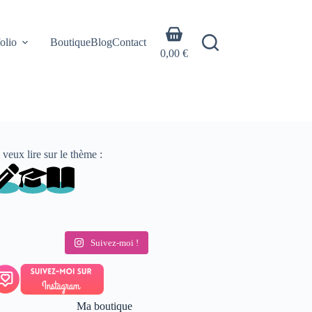
Panier
olio
Boutique
Blog
Contact
d’achat
0,00
€
 veux lire sur le thème :
Suivez-moi !
Ma boutique