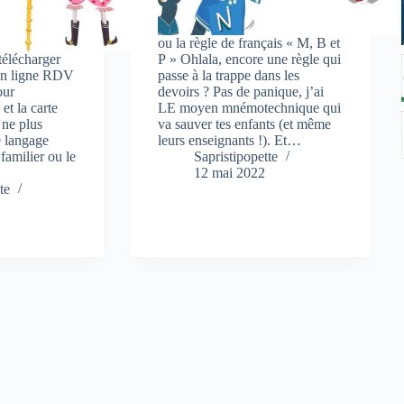
ou la règle de français « M, B et
télécharger
P » Ohlala, encore une règle qui
en ligne RDV
passe à la trappe dans les
our
devoirs ? Pas de panique, j’ai
 et la carte
LE moyen mnémotechnique qui
 ne plus
va sauver tes enfants (et même
e langage
leurs enseignants !). Et…
familier ou le
Sapristipopette
…
12 mai 2022
te