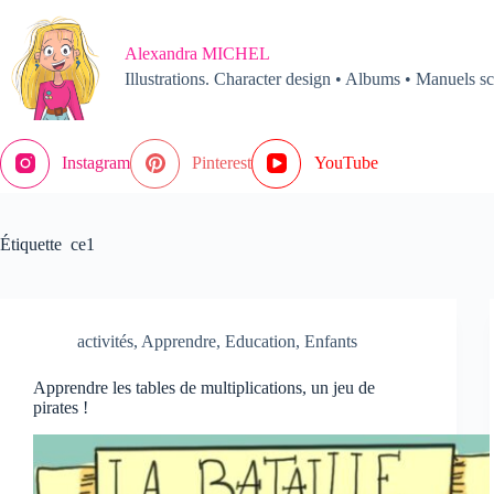
Passer
au
contenu
Alexandra MICHEL
Illustrations. Character design • Albums • Manuels sc
Instagram
Pinterest
YouTube
Étiquette
ce1
activités
,
Apprendre
,
Education
,
Enfants
Apprendre les tables de multiplications, un jeu de
pirates !