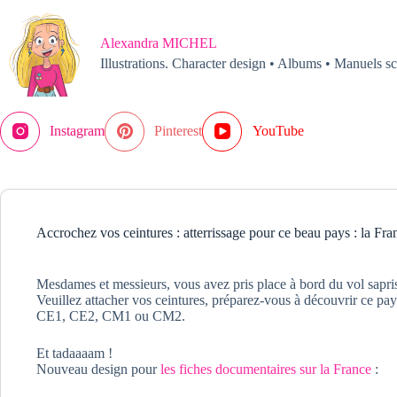
Passer
au
contenu
Alexandra MICHEL
Illustrations. Character design • Albums • Manuels sc
Instagram
Pinterest
YouTube
Accrochez vos ceintures : atterrissage pour ce beau pays : la Fra
Mesdames et messieurs, vous avez pris place à bord du vol sapris
Veuillez attacher vos ceintures, préparez-vous à découvrir ce pay
CE1, CE2, CM1 ou CM2.
Et tadaaaam !
Nouveau design pour
les fiches documentaires sur la France
: