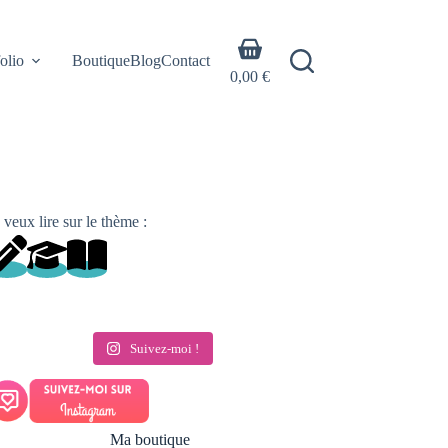
Panier
olio
Boutique
Blog
Contact
d’achat
0,00
€
 veux lire sur le thème :
Suivez-moi !
Ma boutique