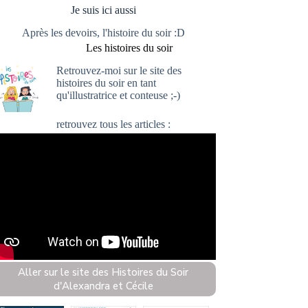
Je suis ici aussi
Après les devoirs, l'histoire du soir :D
Les histoires du soir
Retrouvez-moi sur le site
des
histoires du soir
en tant
qu'illustratrice et conteuse ;-)
retrouvez
tous les articles :
Aller sur le site des Histoires du Soir
d'Alexandra et Cécile