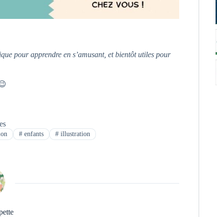
ique pour apprendre en s’amusant, et bientôt utiles pour
 😉
tes
ion
#
enfants
#
illustration
pette