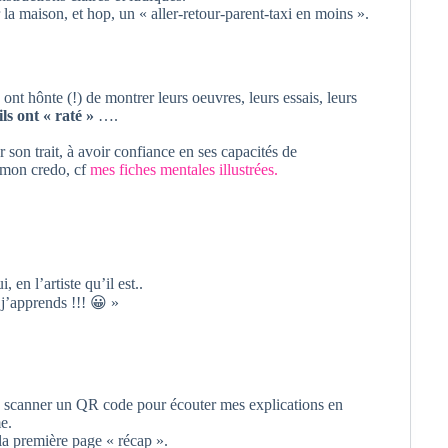
a maison, et hop, un « aller-retour-parent-taxi en moins ».
 ont hônte (!) de montrer leurs oeuvres, leurs essais, leurs
ls ont « raté »
….
 son trait, à avoir confiance en ses capacités de
t mon credo, cf
mes fiches mentales illustrées.
 en l’artiste qu’il est..
j’apprends !!! 😀 »
’à scanner un QR code pour écouter mes explications en
e.
 la première page « récap ».