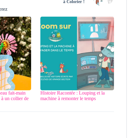
à Colorier !
erez
deau fait-main
Histoire Racontée : Louping et la
à un collier de
machine à remonter le temps