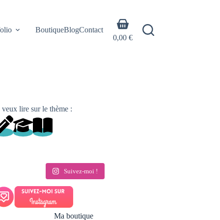
Panier
olio
Boutique
Blog
Contact
d’achat
0,00
€
 veux lire sur le thème :
Suivez-moi !
Ma boutique