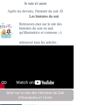
Je suis ici aussi
Après les devoirs, l'histoire du soir :D
Les histoires du soir
Retrouvez-moi sur le site
des
histoires du soir
en tant
qu'illustratrice et conteuse ;-)
retrouvez
tous les articles :
Aller sur le site des Histoires du Soir
d'Alexandra et Cécile