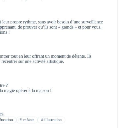
à leur propre rythme, sans avoir besoin d’une surveillance
pprenant, de prouver qu’ils sont « grands » et pour vous,
ions !
entrer tout en leur offrant un moment de détente. Ils
ecentrer sur une activité artistique.
tre ?
la magie opérer à la maison !
tes
ducation
#
enfants
#
illustration