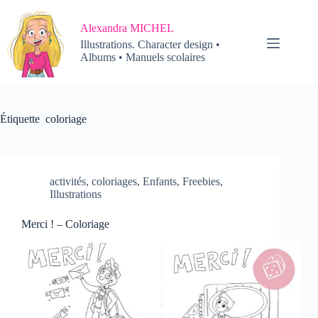
Passer
au
Alexandra MICHEL
contenu
Illustrations. Character design •
Albums • Manuels scolaires
Étiquette
coloriage
activités
,
coloriages
,
Enfants
,
Freebies
,
Illustrations
Merci ! – Coloriage