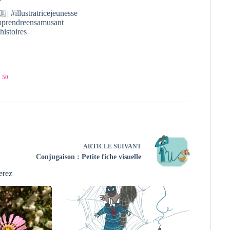
| #illustratricejeunesse
#apprendreensamusant
histoires
 50
ARTICLE
SUIVANT
Conjugaison : Petite fiche visuelle
erez