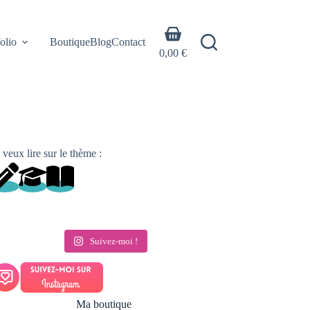
Panier
olio
Boutique
Blog
Contact
d’achat
0,00
€
 veux lire sur le thème :
Suivez-moi !
Ma boutique