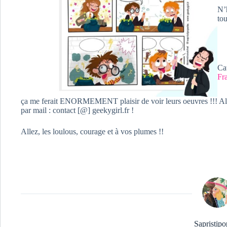
N’
to
q
u
a
n
Ca
t
Fr
i
t
é
ça me ferait ENORMEMENT plaisir de voir leurs oeuvres !!! Alor
d
par mail : contact [@] geekygirl.fr !
e
A
Allez, les loulous, courage et à vos plumes !!
c
t
i
v
i
t
é
:
E
c
r
Sapristipo