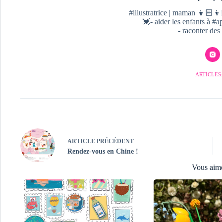
i
s
#illustratrice | maman 👦🏻👦
t
💓- aider les enfants à 
a
- raconter des 
B
D
H
a
r
ARTICLES:
r
y
P
o
t
t
e
r
ARTICLE
PRÉCÉDENT
Rendez-vous en Chine !
Vous aim