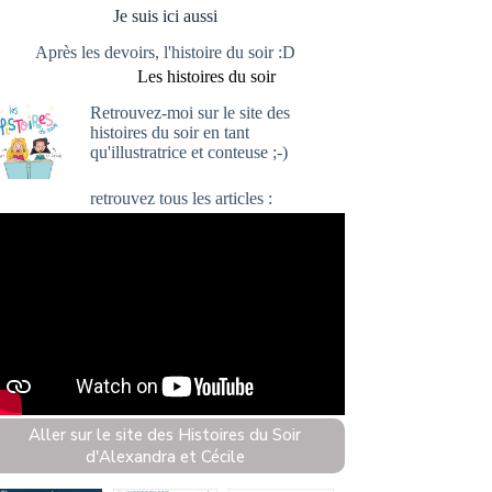
Je suis ici aussi
Après les devoirs, l'histoire du soir :D
Les histoires du soir
Retrouvez-moi sur le site
des
histoires du soir
en tant
qu'illustratrice et conteuse ;-)
retrouvez
tous les articles :
Aller sur le site des Histoires du Soir
d'Alexandra et Cécile