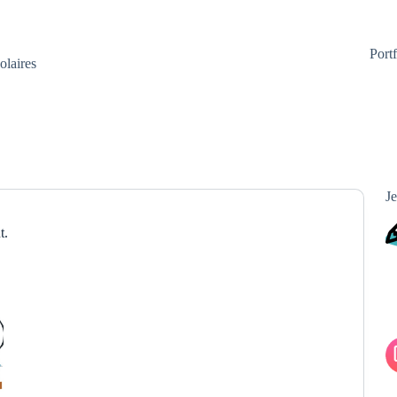
Portf
olaires
Je
t.