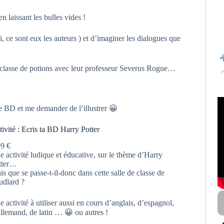
 laissant les bulles vides !
ui, ce sont eux les auteurs ) et d’imaginer les dialogues que
r classe de potions avec leur professeur Severus Rogue…
re BD et me demander de l’illustrer 😀
tivité : Ecris ta BD Harry Potter
99
€
e activité ludique et éducative, sur le thème d’Harry
tter…
s que se passe-t-il-donc dans cette salle de classe de
udlard ?
 activité à utiliser aussi en cours d’anglais, d’espagnol,
allemand, de latin … 😀 ou autres !