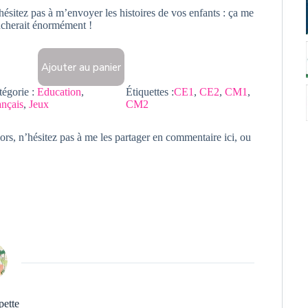
hésitez pas à m’envoyer les histoires de vos enfants : ça me
ucherait énormément !
Ajouter au panier
tégorie :
Education
, 
Étiquettes :
CE1
, 
CE2
, 
CM1
, 
ançais
, 
Jeux
CM2
s, n’hésitez pas à me les partager en commentaire ici, ou
pette