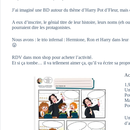
J’ai imaginé une BD autour du thème d’Harry Pot d’Fleur, mais en
A eux d’inscrire, le génial titre de leur histoire, leurs noms (eh o
pourraient dire les protagonistes.
Nous avons : le trio infernal : Hermione, Ron et Harry dans leu
😛
RDV dans mon shop pour acheter l’activité.
Et si ça tombe… il va tellement aimer ça, qu’il va écrire sa prop
Ac
1,
Un
Po
Mai
Po
Une
d’