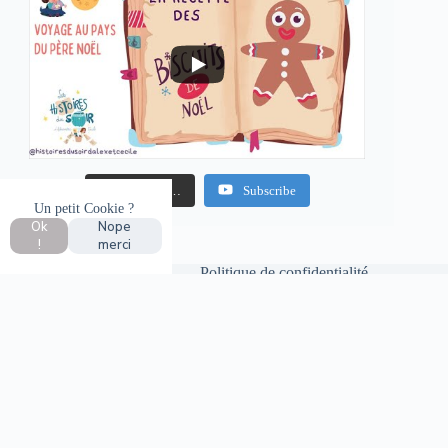
Charger plus…
Subscribe
Un petit Cookie ?
Ok
Nope
!
merci
Mentions légales
Politique de confidentialité