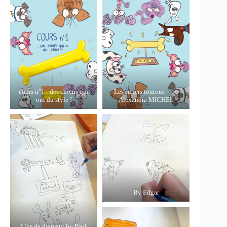
cours n°1 : des chiens qui
Les supers toutous – by
ont du style !
Alexandra MICHEL
By Edgar
L’os de diamant by Paul