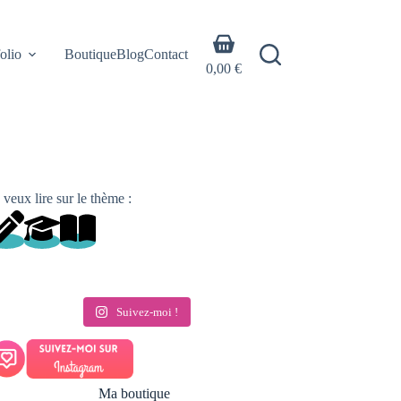
Panier
olio
Boutique
Blog
Contact
d’achat
0,00
€
 veux lire sur le thème :
Suivez-moi !
Ma boutique