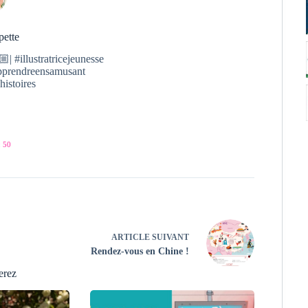
pette
| #illustratricejeunesse
#apprendreensamusant
histoires
 50
ARTICLE
SUIVANT
Rendez-vous en Chine !
erez