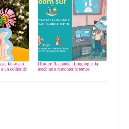
deau fait-main
Histoire Racontée : Louping et la
à un collier de
machine à remonter le temps