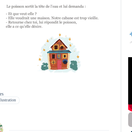
tes
llustration