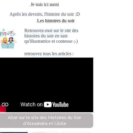
Je suis ici aussi
Après les devoirs, l'histoire du soir :D
Les histoires du soir
Retrouvez-moi sur le site
des
histoires du soir
en tant
qu'illustratrice et conteuse ;-)
retrouvez
tous les articles :
Aller sur le site des Histoires du Soir
d'Alexandra et Cécile